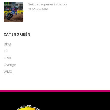
Seizoensopener in Lierop
27 februari 2026
CATEGORIEËN
Blog
EK
ONK
Overige
WMX