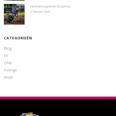
Seizoensopener in Lierop
27 februari 2026
CATEGORIEËN
Blog
EK
ONK
Overige
WMX