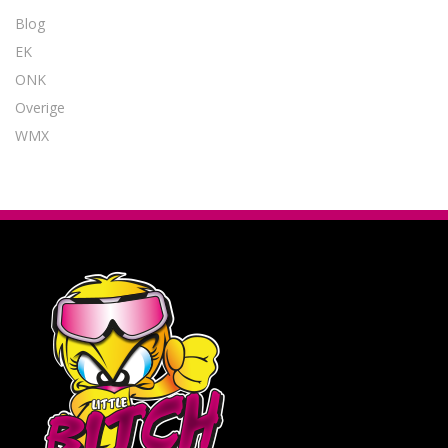
Blog
EK
ONK
Overige
WMX