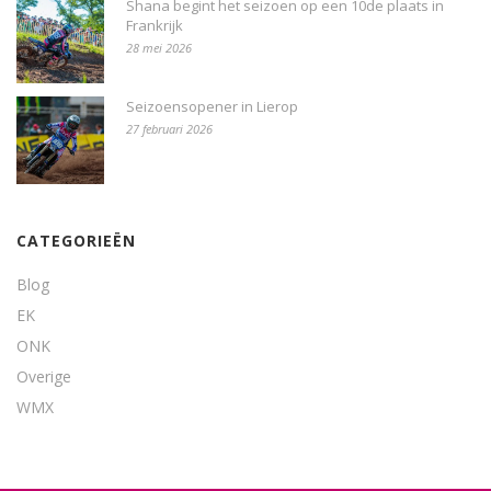
Shana begint het seizoen op een 10de plaats in
Frankrijk
28 mei 2026
Seizoensopener in Lierop
27 februari 2026
CATEGORIEËN
Blog
EK
ONK
Overige
WMX