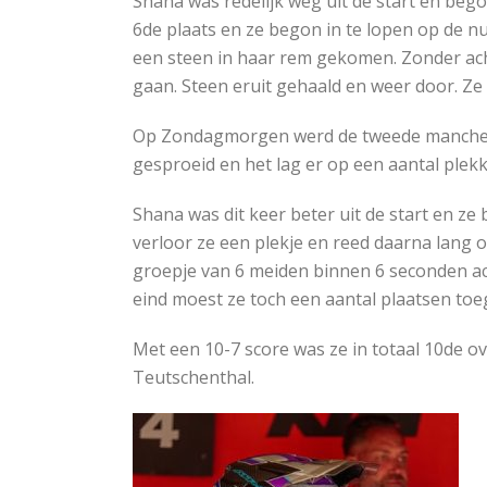
Shana was redelijk weg uit de start en begon
6de plaats en ze begon in te lopen op de n
een steen in haar rem gekomen. Zonder achte
gaan. Steen eruit gehaald en weer door. Ze 
Op Zondagmorgen werd de tweede manche v
gesproeid en het lag er op een aantal plek
Shana was dit keer beter uit de start en ze
verloor ze een plekje en reed daarna lang 
groepje van 6 meiden binnen 6 seconden acht
eind moest ze toch een aantal plaatsen toe
Met een 10-7 score was ze in totaal 10de o
Teutschenthal.