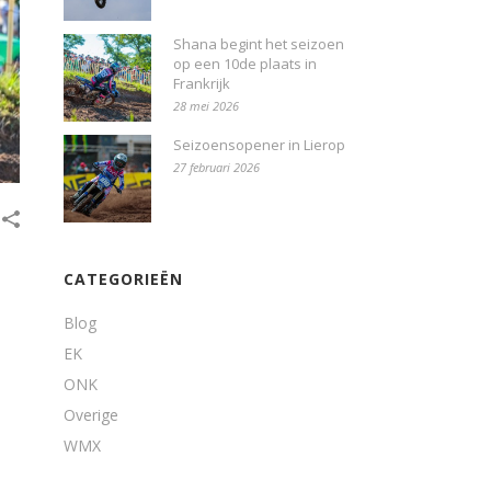
Shana begint het seizoen
op een 10de plaats in
Frankrijk
28 mei 2026
Seizoensopener in Lierop
27 februari 2026
CATEGORIEËN
Blog
EK
ONK
Overige
WMX