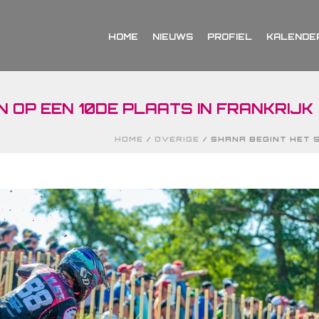
HOME
NIEUWS
PROFIEL
KALENDE
N OP EEN 10DE PLAATS IN FRANKRIJK
HOME
/
OVERIGE
/ SHANA BEGINT HET S