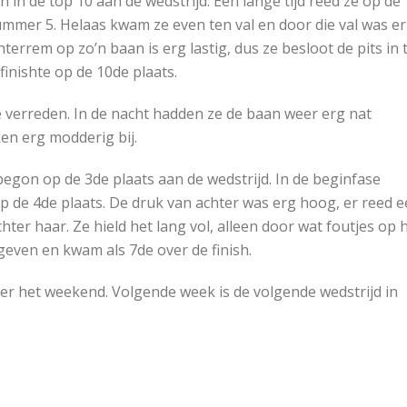
 in de top 10 aan de wedstrijd. Een lange tijd reed ze op de
ummer 5. Helaas kwam ze even ten val en door die val was er
rrem op zo’n baan is erg lastig, dus ze besloot de pits in 
finishte op de 10de plaats.
erreden. In de nacht hadden ze de baan weer erg nat
ken erg modderig bij.
 begon op de 3de plaats aan de wedstrijd. In de beginfase
op de 4de plaats. De druk van achter was erg hoog, er reed 
er haar. Ze hield het lang vol, alleen door wat foutjes op 
geven en kwam als 7de over de finish.
ver het weekend. Volgende week is de volgende wedstrijd in