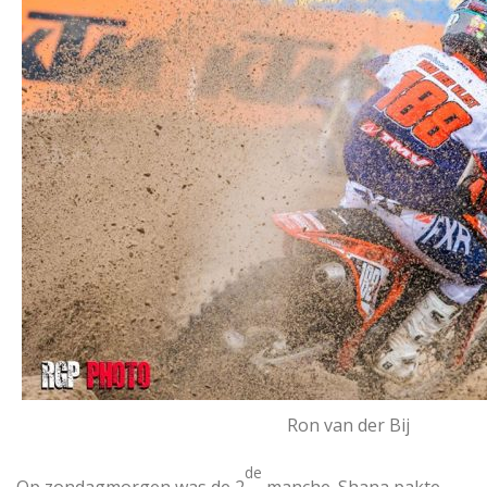
Ron van der Bij
de
Op zondagmorgen was de 2
manche. Shana pakte