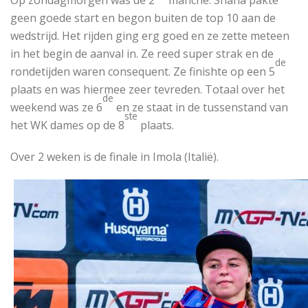
geen goede start en begon buiten de top 10 aan de
wedstrijd. Het rijden ging erg goed en ze zette meteen
in het begin de aanval in. Ze reed super strak en de
de
rondetijden waren consequent. Ze finishte op een 5
plaats en was hiermee zeer tevreden. Totaal over het
de
weekend was ze 6
en ze staat in de tussenstand van
ste
het WK dames op de 8
plaats.
Over 2 weken is de finale in Imola (Italië).