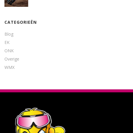
CATEGORIEËN
Blog
EK
ONK
Overige
WMX