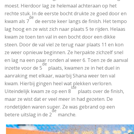
moest. Hierdoor lag ze helemaal achteraan op het
rechte stuk. In de eerste bocht drukte ze goed door en
de
kwam als 7
de eerste keer langs de finish. Het tempo
lag hoog en ze wist zich naar plaats 5 te rijden. Helaas
kwam ze toen ten val in een bocht door een dikke
steen. Door de val viel ze terug naar plaats 11 en kon
ze weer opnieuw beginnen. Ze herpakte zichzelf snel
en lag na een paar ronden al weer 6. Toen ze de aanval
de
inzette voor de 5
plaats, kwamen ze in het duel in
aanraking met elkaar, waarbij Shana weer ten val
kwam. Hierbij gingen heel wat plekken verloren.
ste
Uiteindelijk kwam ze op een 8
plaats over de finish,
maar ze wist dat er veel meer in had gezeten. De
rondetijden waren super. Ze was gebrand op een
de
betere uitslag in de 2
manche.