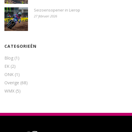
Seizoensopener in Lierop
27 februari 2026
CATEGORIEËN
Blog
(1)
EK
(2)
ONK
(1)
Overige
(68)
WMX
(5)