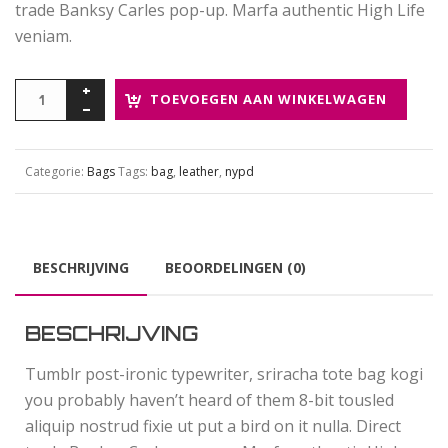
trade Banksy Carles pop-up. Marfa authentic High Life
veniam.
TOEVOEGEN AAN WINKELWAGEN
Categorie:
Bags
Tags:
bag
,
leather
,
nypd
BESCHRIJVING
BEOORDELINGEN (0)
BESCHRIJVING
Tumblr post-ironic typewriter, sriracha tote bag kogi
you probably haven’t heard of them 8-bit tousled
aliquip nostrud fixie ut put a bird on it nulla. Direct